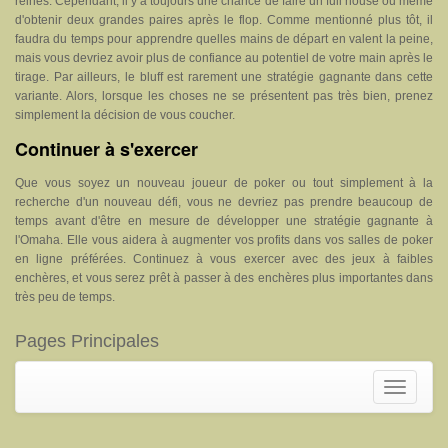
reines. Cependant, il y a toujours une chance de faire un full house ou même
d'obtenir deux grandes paires après le flop. Comme mentionné plus tôt, il
faudra du temps pour apprendre quelles mains de départ en valent la peine,
mais vous devriez avoir plus de confiance au potentiel de votre main après le
tirage. Par ailleurs, le bluff est rarement une stratégie gagnante dans cette
variante. Alors, lorsque les choses ne se présentent pas très bien, prenez
simplement la décision de vous coucher.
Continuer à s'exercer
Que vous soyez un nouveau joueur de poker ou tout simplement à la
recherche d'un nouveau défi, vous ne devriez pas prendre beaucoup de
temps avant d'être en mesure de développer une stratégie gagnante à
l'Omaha. Elle vous aidera à augmenter vos profits dans vos salles de poker
en ligne préférées. Continuez à vous exercer avec des jeux à faibles
enchères, et vous serez prêt à passer à des enchères plus importantes dans
très peu de temps.
Pages Principales
Toggle
navigati