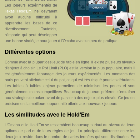
Les joueurs expérimentés de
Texas Hold'Em
ne devraient
avoir aucune difficulté à
apprendre les bases de ce
divertissement. Toutefois,
n'importe qui peut développer
une bonne stratégie pour jouer à l'Omaha avec un peu de pratique.
Différentes options
Comme avec la plupart des jeux de table en ligne, il existe plusieurs niveaux
d'enjeux à choisir. Le Pot Limit (PLO) est la version la plus populaire, mais il
est généralement l'apanage des joueurs expérimentés. Les montants des
paris peuvent atteindre celui du pot, ce qui est très risqué pour les débutants.
Les tables à faibles enjeux permettent de minimiser les pertes et sont
généralement moins compétitives. Beaucoup de joueurs préfèrent s'entraîner
aux stratégies de poker avant de passer à des enjeux plus élevés. Ce jeu est
précisément la meilleure opportunité offerte aux nouveaux joueurs.
Les similitudes avec le Hold'Em
L'Omaha et le Hold'Em se ressemblent beaucoup surtout au niveau de leurs
options de pari et de leurs règles de jeu. La principale différence entre les
deux jeux réside dans le nombre de cartes fermées qui sont distribuées. En